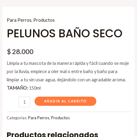
Ir
al
PELUNOS
Para Perros
,
Productos
contenido
BAÑO
PELUNOS BAÑO SECO
SECO
cantidad
$
28.000
Limpia a tu mascota de la manera rápida y fácil cuando se moje
por la lluvia, empiece a oler mal o entre baño y baño para
limpiar a tu sin usar agua, dejándolo con un agradable aroma.
TAMAÑO:
150ml
AÑADIR AL CARRITO
Categorías:
Para Perros
,
Productos
Productos relacionados