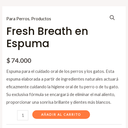
Ir
al
Fresh
Para Perros
,
Productos
contenido
Breath
Fresh Breath en
en
Espuma
Espuma
cantidad
$
74.000
Espuma para el cuidado oral de los perros y los gatos. Esta
espuma elaborada a partir de ingredientes naturales actuará
eficazmente cuidando la higiene oral de tu perro o de tu gato.
Su exclusiva fórmula se encargará de eliminar el mal aliento,
proporcionar una sonrisa brillante y dientes más blancos.
AÑADIR AL CARRITO