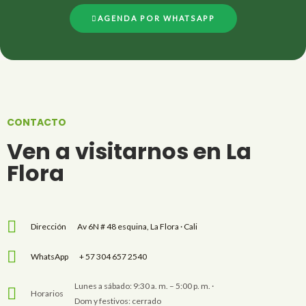
AGENDA POR WHATSAPP
CONTACTO
Ven a visitarnos en La
Flora
Dirección
Av 6N # 48 esquina, La Flora · Cali
WhatsApp
+ 57 304 657 2540
Lunes a sábado: 9:30 a. m. – 5:00 p. m. ·
Horarios
Dom y festivos: cerrado